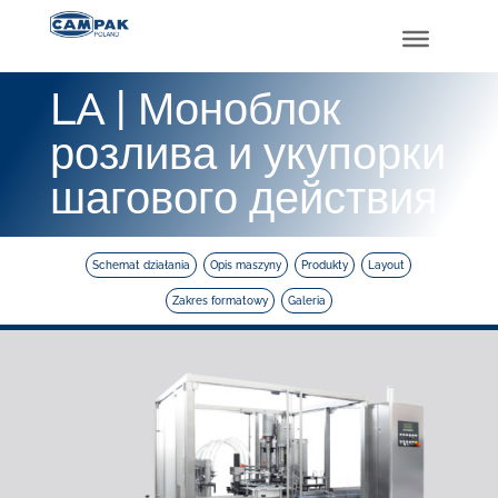
LA | Моноблок
розлива и укупорки
шагового действия
Schemat działania
Opis maszyny
Produkty
Layout
Zakres formatowy
Galeria