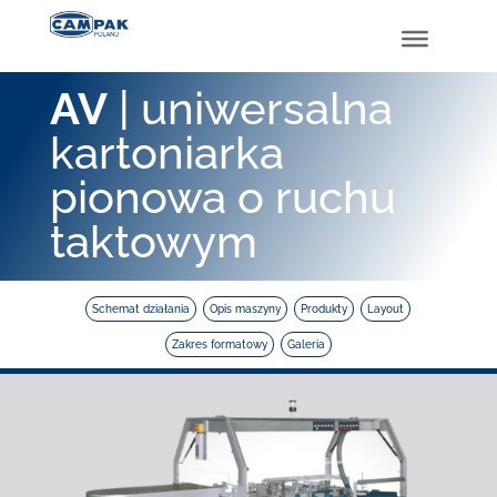
AV
| uniwersalna
kartoniarka
pionowa o ruchu
taktowym
Schemat działania
Opis maszyny
Produkty
Layout
Zakres formatowy
Galeria